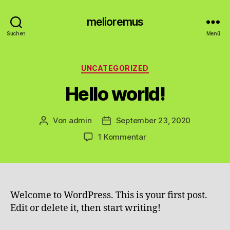
melioremus
Suchen
Menü
Kategorien
UNCATEGORIZED
Hello world!
Von
admin
September 23, 2020
Beitragsautor
Veröffentlichungsdatum
zu
1 Kommentar
Hello
world!
Welcome to WordPress. This is your first post.
Edit or delete it, then start writing!